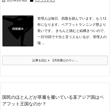

2021年5月16日

ベアフットラン
管理人は毎日、四股を踏んでいます。
もう12
年になります。
ベアフットランニング歴より
長いです。
きちんと踏むと結構きついので、
一日10回で十分と言う人もいるが、管理人の
場 ...
記事を読む
【丹田重心のラン ...
国民のほとんどが草履を履いている某アジア国はベ
アフット王国なのか？