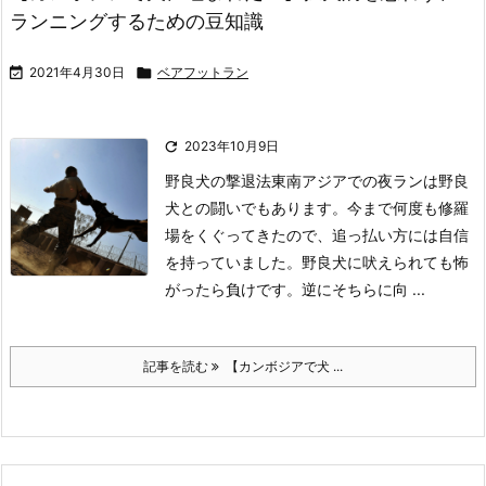
ランニングするための豆知識

2021年4月30日

ベアフットラン

2023年10月9日
野良犬の撃退法
東南アジアでの夜ランは野良
犬との闘いでもあります。
今まで何度も修羅
場をくぐってきたので、追っ払い方には自信
を持っていました。
野良犬に吠えられても怖
がったら負けです。
逆にそちらに向 ...
記事を読む
【カンボジアで犬 ...