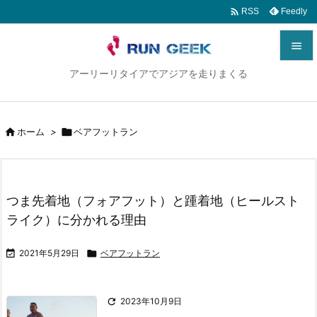

Feedly
RSS

アーリーリタイアでアジアを走りまくる

メニュ

サイド

ホーム
>

ベアフットラン

前へ

つま先着地（フォアフット）と踵着地（ヒールスト
次へ
ライク）に分かれる理由

検索

2021年5月29日

ベアフットラン

2023年10月9日