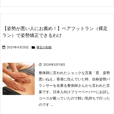
【姿勢が悪い人にお薦め！】ベアフットラン（裸足
ラン）で姿勢矯正できるわけ

2021年4月25日

裸足の効能

2024年5月19日
整体師に言われたショックな言葉
「君、姿勢
悪いねえ」
香港に住んでいた時、自称姿勢バ
ランサーを名乗る整体師さんから言われた言
葉です。
日本人向けフリーペーパーにお試し
コースが載っていたので軽い気持ちで行った
のです ...