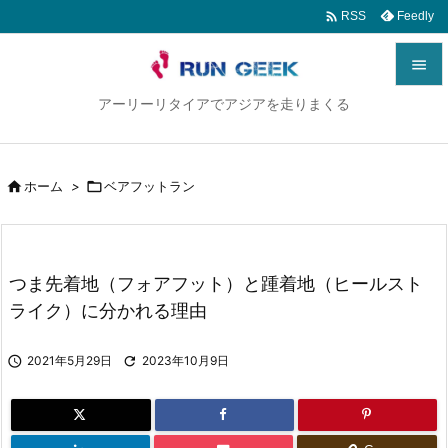

Feedly
RSS

アーリーリタイアでアジアを走りまくる

メニュ

サイド

ホーム
>

ベアフットラン

前へ

つま先着地（フォアフット）と踵着地（ヒールスト
次へ
ライク）に分かれる理由

検索

2021年5月29日

2023年10月9日