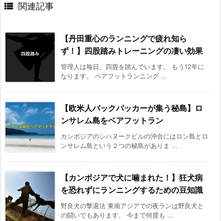

関連記事
【丹田重心のランニングで疲れ知ら
ず！】四股踏みトレーニングの凄い効果
管理人は毎日、四股を踏んでいます。 もう12年に
なります。 ベアフットランニング ...
【欧米人バックパッカーが集う秘島】ロ
ンサレム島をベアフットラン
カンボジアのシハヌークビルの沖合にはロン島とロ
ンサレム島という２つの秘島がありま ...
【カンボジアで犬に噛まれた！】狂犬病
を恐れずにランニングするための豆知識
野良犬の撃退法 東南アジアでの夜ランは野良犬と
の闘いでもあります。 今まで何度も ...